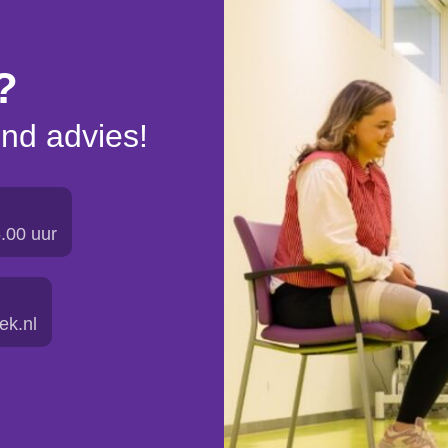
?
end advies!
6.00 uur
ek.nl