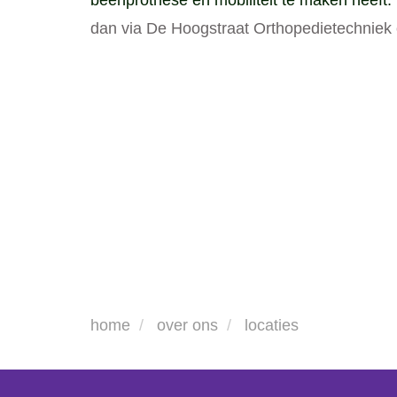
beenprothese en mobiliteit te maken heeft.
dan via De Hoogstraat Orthopedietechniek 
home
over ons
locaties